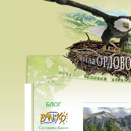
БЛОГ
Ски комлекс Банско